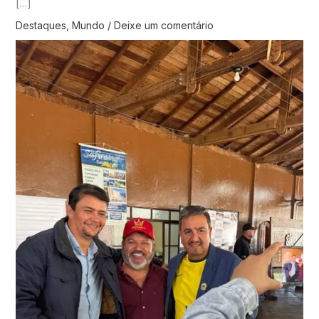
[…]
Destaques
,
Mundo
/
Deixe um comentário