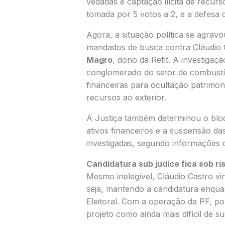
vedadas e captação ilícita de recur
tomada por 5 votos a 2, e a defesa
Agora, a situação política se agra
mandados de busca contra Cláudio 
Magro
, dono da Refit. A investiga
conglomerado do setor de combustíve
financeiras para ocultação patrimoni
recursos ao exterior.
A Justiça também determinou o bl
ativos financeiros e a suspensão d
investigadas, segundo informações 
Candidatura sub judice fica sob ri
Mesmo inelegível, Cláudio Castro v
seja, mantendo a candidatura enqua
Eleitoral. Com a operação da PF, po
projeto como ainda mais difícil de su