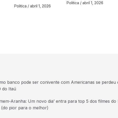
Politica
/
abril 1, 2026
Politica
/
abril 1, 2026
mo banco pode ser conivente com Americanas se perdeu di
 do Itaú
mem-Aranha: Um novo dia’ entra para top 5 dos filmes do h
a (do pior para o melhor)