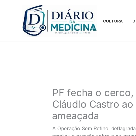
Ir
para
o
CULTURA
D
conteúdo
PF fecha o cerco,
Cláudio Castro ao
ameaçada
A Operação Sem Refino, deflagrada pe