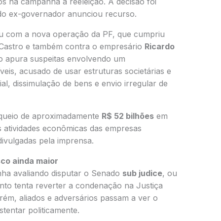
sos na campanha à reeleição. A decisão foi
 do ex-governador anunciou recurso.
vou com a nova operação da PF, que cumpriu
Castro e também contra o empresário
Ricardo
ção apura suspeitas envolvendo um
is, acusado de usar estruturas societárias e
al, dissimulação de bens e envio irregular de
oqueio de aproximadamente
R$ 52 bilhões
em
as atividades econômicas das empresas
divulgadas pela imprensa.
sco ainda maior
inha avaliando disputar o Senado
sub judice
, ou
nto tenta reverter a condenação na Justiça
rém, aliados e adversários passam a ver o
stentar politicamente.