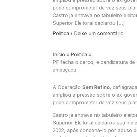
ampliou a pressão sobre o ex-gover
pode comprometer de vez seus pla
Castro já entrava no tabuleiro eleit
Superior Eleitoral declarou […]
Politica
/
Deixe um comentário
Início
Politica
PF fecha o cerco, e candidatura de 
ameaçada
A Operação
Sem Refino
, deflagrada
ampliou a pressão sobre o ex-gove
pode comprometer de vez seus pla
Castro já entrava no tabuleiro eleit
Superior Eleitoral declarou sua inele
2022, após condená-lo por abuso de