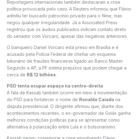
Reportagens internacionais também destacaram a crise
política provocada pelo caso. A Reuters informou que Flávio
admitiu ter buscado patrocínio privado para o filme, mas
negou qualquer irregularidade. Já a Associated Press
registrou que os áudios publicados indicam contato direto
do senador com Vorcaro, apesar das negativas anteriores.
O banqueiro Daniel Vorcaro está preso em Brasília e é
acusado pela Polícia Federal de chefiar um esquema
bilionário de fraudes financeiras ligado ao Banco Master.
Segundo a AP, a PF estima prejuízos que podem chegar a
cerca de
R$ 12 bilhões
.
PSD tenta ocupar espaço na centro-direita
A fala de Kassab também ocorre em meio à movimentação
do PSD para fortalecer o nome de
Ronaldo Caiado
na
disputa presidencial. O dirigente afirmou que, diante dos
acontecimentos recentes, o ex-governador de Goiás ganha
melhores condições políticas para se apresentar como
alternativa à polarização entre Lula e o bolsonarismo.
Kassab negou comemorar a crise envolvendo Flávio