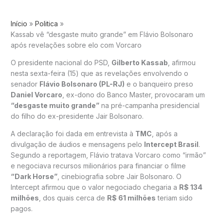
Início
Politica
Kassab vê “desgaste muito grande” em Flávio Bolsonaro
após revelações sobre elo com Vorcaro
O presidente nacional do PSD,
Gilberto Kassab
, afirmou
nesta sexta-feira (15) que as revelações envolvendo o
senador
Flávio Bolsonaro (PL-RJ)
e o banqueiro preso
Daniel Vorcaro
, ex-dono do Banco Master, provocaram um
“desgaste muito grande”
na pré-campanha presidencial
do filho do ex-presidente Jair Bolsonaro.
A declaração foi dada em entrevista à
TMC
, após a
divulgação de áudios e mensagens pelo
Intercept Brasil
.
Segundo a reportagem, Flávio tratava Vorcaro como “irmão”
e negociava recursos milionários para financiar o filme
“Dark Horse”
, cinebiografia sobre Jair Bolsonaro. O
Intercept afirmou que o valor negociado chegaria a
R$ 134
milhões
, dos quais cerca de
R$ 61 milhões
teriam sido
pagos.