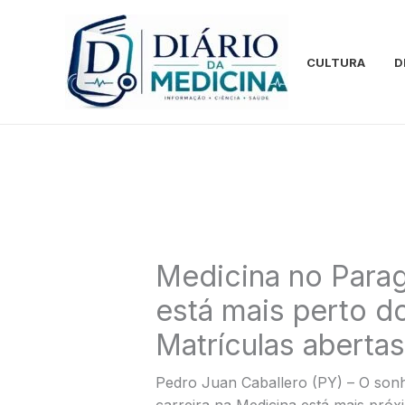
Ir
para
o
CULTURA
D
conteúdo
Medicina no Parag
está mais perto d
Matrículas aberta
Pedro Juan Caballero (PY) – O sonh