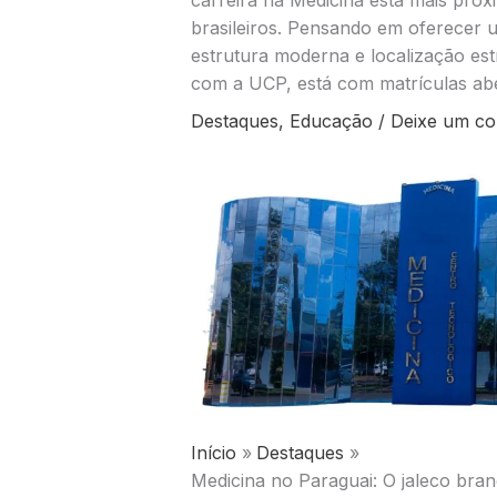
carreira na Medicina está mais próx
brasileiros. Pensando em oferecer
estrutura moderna e localização e
com a UCP, está com matrículas abe
Destaques
,
Educação
/
Deixe um co
Início
Destaques
Medicina no Paraguai: O jaleco bran