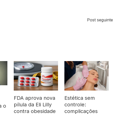
Post seguint
FDA aprova nova
Estética sem
pílula da Eli Lilly
controle:
a o
contra obesidade
complicações
á