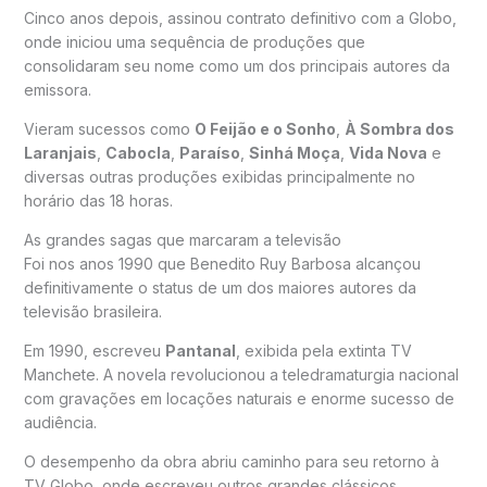
Cinco anos depois, assinou contrato definitivo com a Globo,
onde iniciou uma sequência de produções que
consolidaram seu nome como um dos principais autores da
emissora.
Vieram sucessos como
O Feijão e o Sonho
,
À Sombra dos
Laranjais
,
Cabocla
,
Paraíso
,
Sinhá Moça
,
Vida Nova
e
diversas outras produções exibidas principalmente no
horário das 18 horas.
As grandes sagas que marcaram a televisão
Foi nos anos 1990 que Benedito Ruy Barbosa alcançou
definitivamente o status de um dos maiores autores da
televisão brasileira.
Em 1990, escreveu
Pantanal
, exibida pela extinta TV
Manchete. A novela revolucionou a teledramaturgia nacional
com gravações em locações naturais e enorme sucesso de
audiência.
O desempenho da obra abriu caminho para seu retorno à
TV Globo, onde escreveu outros grandes clássicos.