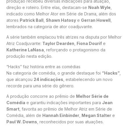
produção recebeu diversas indicações para atuação,
direção e roteiro. Entre elas, destacam-se
Noah Wyle
,
indicado como Melhor Ator em Série de Drama, além dos
atores
Patrick Ball
,
Shawn Hatosy
e
Gerran Howell
,
lembrados na categoria de ator coadjuvante.
A série também emplacou três atrizes na disputa por Melhor
Atriz Coadjuvante:
Taylor Dearden
,
Fiona Dourif
e
Katherine LaNasa
, reforçando o protagonismo da
produção nesta edição.
“Hacks” faz história entre as comédias
Na categoria de comédia, o grande destaque foi
“Hacks”
,
que alcançou
24 indicações
, estabelecendo um novo
recorde para uma série do gênero.
A produção concorre ao prêmio de
Melhor Série de
Comédia
e garantiu indicações importantes para
Jean
Smart
, favorita ao prêmio de Melhor Atriz em Série de
Comédia, além de
Hannah Einbinder
,
Megan Stalter
e
Paul W. Downs
, reconhecidos por suas atuações.