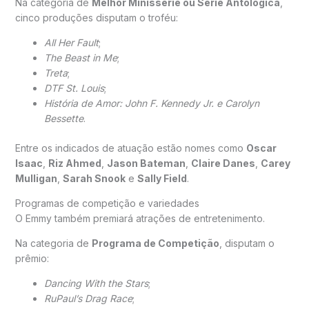
Na categoria de
Melhor Minissérie ou Série Antológica
,
cinco produções disputam o troféu:
All Her Fault
;
The Beast in Me
;
Treta
;
DTF St. Louis
;
História de Amor: John F. Kennedy Jr. e Carolyn
Bessette
.
Entre os indicados de atuação estão nomes como
Oscar
Isaac
,
Riz Ahmed
,
Jason Bateman
,
Claire Danes
,
Carey
Mulligan
,
Sarah Snook
e
Sally Field
.
Programas de competição e variedades
O Emmy também premiará atrações de entretenimento.
Na categoria de
Programa de Competição
, disputam o
prêmio:
Dancing With the Stars
;
RuPaul’s Drag Race
;