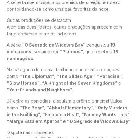
A série também disputa os prêmios de direção e roteiro,
consolidando-se como uma das favoritas da noite.
Outras produções se destacam
Além das duas líderes, outras produções aparecem com
forte presença entre os indicados.
A série
“O Segredo de Widow’s Bay”
conquistou
19
indicações
, seguida por
“Pluribus”
, que recebeu
18
nomeações
.
Na categoria de drama, também concorrem produções
como
“The Diplomat”
,
“The Gilded Age”
,
“Paradise”
,
“Slow Horses”
,
“A Knight of the Seven Kingdoms”
e
“Your Friends and Neighbors”
.
Já entre as comédias, disputam o prêmio principal títulos
como
“The Bear”
,
“Abbott Elementary”
,
“Only Murders
in the Building”
,
“Falando a Real”
,
“Nobody Wants This”
,
“Margô Está em Apuros”
e
“O Segredo de Widow’s Bay”
.
Disputa nas minisséries