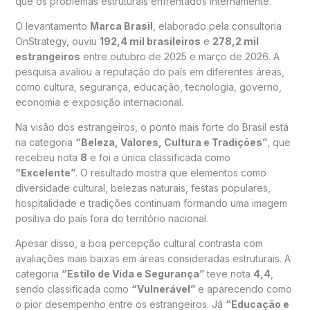
que os problemas estruturais enfrentados internamente.
O levantamento
Marca Brasil
, elaborado pela consultoria
OnStrategy, ouviu
192,4 mil brasileiros
e
278,2 mil
estrangeiros
entre outubro de 2025 e março de 2026. A
pesquisa avaliou a reputação do país em diferentes áreas,
como cultura, segurança, educação, tecnologia, governo,
economia e exposição internacional.
Na visão dos estrangeiros, o ponto mais forte do Brasil está
na categoria
“Beleza, Valores, Cultura e Tradições”
, que
recebeu nota
8
e foi a única classificada como
“Excelente”
. O resultado mostra que elementos como
diversidade cultural, belezas naturais, festas populares,
hospitalidade e tradições continuam formando uma imagem
positiva do país fora do território nacional.
Apesar disso, a boa percepção cultural contrasta com
avaliações mais baixas em áreas consideradas estruturais. A
categoria
“Estilo de Vida e Segurança”
teve nota
4,4
,
sendo classificada como
“Vulnerável”
e aparecendo como
o pior desempenho entre os estrangeiros. Já
“Educação e