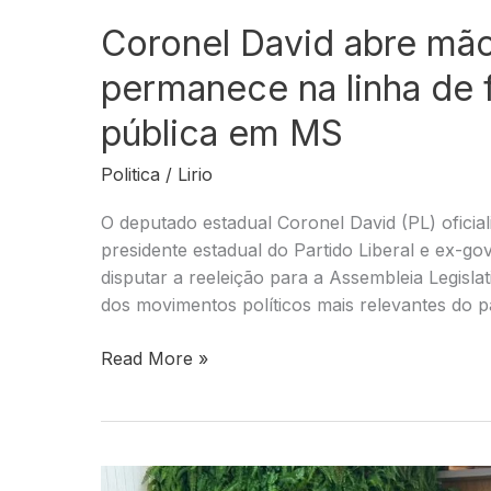
Coronel David abre mão
permanece na linha de 
pública em MS
Politica
/
Lirio
O deputado estadual Coronel David (PL) oficia
presidente estadual do Partido Liberal e ex-g
disputar a reeleição para a Assembleia Legisl
dos movimentos políticos mais relevantes do 
Coronel
Read More »
David
abre
mão
da