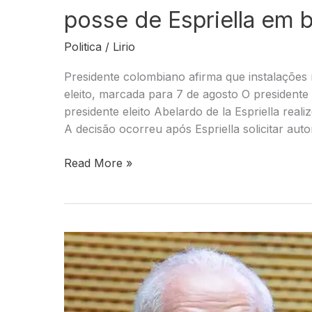
projetos
posse de Espriella em b
estruturantes
Politica
/
Lirio
para
Ponta
Presidente colombiano afirma que instalações 
Porã
eleito, marcada para 7 de agosto O presidente
presidente eleito Abelardo de la Espriella real
A decisão ocorreu após Espriella solicitar aut
Presidente
Read More »
da
Colômbia
proíbe
cerimônia
de
posse
de
Espriella