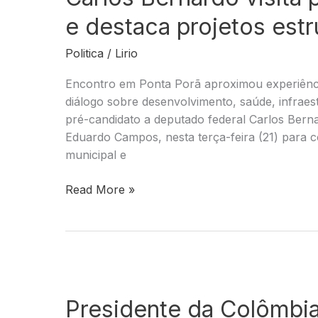
e destaca projetos estr
Politica
/
Lirio
Encontro em Ponta Porã aproximou experiências
diálogo sobre desenvolvimento, saúde, infraes
pré-candidato a deputado federal Carlos Bern
Eduardo Campos, nesta terça-feira (21) para c
municipal e
Carlos
Read More »
Bernardo
visita
prefeito
Eduardo
Campos
e
Presidente da Colômbia
destaca