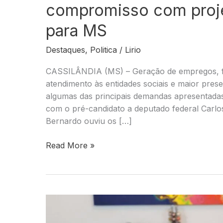
compromisso com proj
para MS
Destaques
,
Politica
/
Lirio
CASSILÂNDIA (MS) – Geração de empregos, for
atendimento às entidades sociais e maior pres
algumas das principais demandas apresentada
com o pré-candidato a deputado federal Carlo
Bernardo ouviu os […]
Carlos
Read More »
Bernardo
ouve
população
e
reúne
demandas