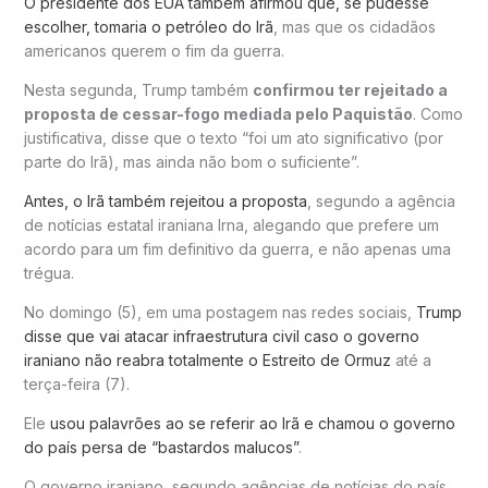
O presidente dos EUA também afirmou que, se pudesse
escolher, tomaria o petróleo do Irã
, mas que os cidadãos
americanos querem o fim da guerra.
Nesta segunda, Trump também
confirmou ter rejeitado a
proposta de cessar-fogo mediada pelo Paquistão
. Como
justificativa, disse que o texto “foi um ato significativo (por
parte do Irã), mas ainda não bom o suficiente”.
Antes, o Irã também rejeitou a proposta
, segundo a agência
de notícias estatal iraniana Irna, alegando que prefere um
acordo para um fim definitivo da guerra, e não apenas uma
trégua.
No domingo (5), em uma postagem nas redes sociais,
Trump
disse que vai atacar infraestrutura civil caso o governo
iraniano não reabra totalmente o Estreito de Ormuz
até a
terça-feira (7).
Ele
usou palavrões ao se referir ao Irã e chamou o governo
do país persa de “bastardos malucos”
.
O governo iraniano, segundo agências de notícias do país,